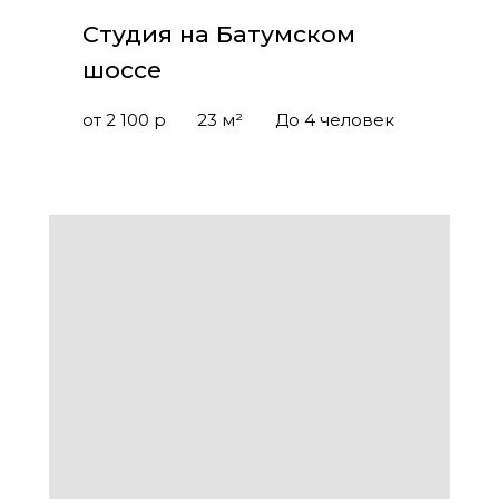
Студия на Батумском
шоссе
от 2 100 р
23 м²
До 4 человек