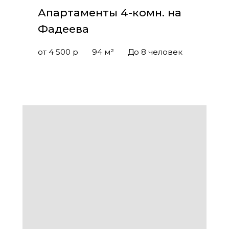
Апартаменты 4-комн. на
Фадеева
от 4 500 р
94 м²
До 8 человек