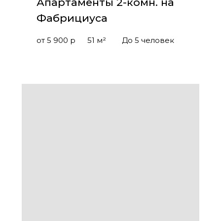
Апартаменты 2-комн. на
Фабрициуса
от 5 900 р
51 м²
До 5 человек